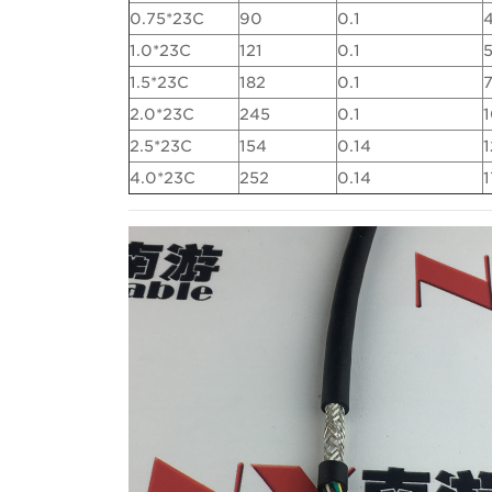
0.75*23C
90
0.1
1.0*23C
121
0.1
1.5*23C
182
0.1
2.0*23C
245
0.1
2.5*23C
154
0.14
1
4.0*23C
252
0.14
1