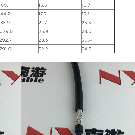
409.1
15.3
16.7
544.2
17.7
19.1
785.9
21.7
23.3
1079.0
25.9
28.0
292.7
28.3
30.4
791.0
32.2
34.3