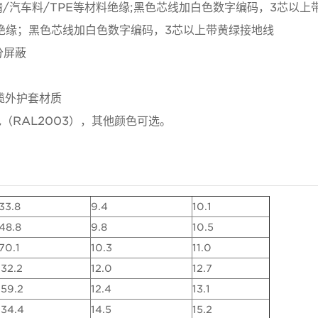
丁晴/汽车料/TPE等材料绝缘;黑色芯线加白色数字编码，3芯以上
E材料绝缘；黑色芯线加白色数字编码，3芯以上带黄绿接地线
分屏蔽
缆外护套材质
橙色（RAL2003），其他颜色可选。
33.8
9.4
10.1
48.8
9.8
10.5
70.1
10.3
11.0
32.2
12.0
12.7
259.2
12.4
13.1
334.4
14.5
15.2