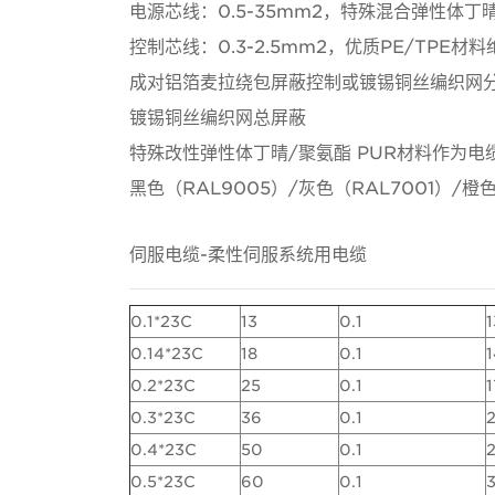
电源芯线：0.5-35mm2，特殊混合弹性体
控制芯线：0.3-2.5mm2，优质PE/TP
成对铝箔麦拉绕包屏蔽控制或镀锡铜丝编织网
镀锡铜丝编织网总屏蔽
特殊改性弹性体丁晴/聚氨酯 PUR材料作为电
黑色（RAL9005）/灰色（RAL7001）/
伺服电缆-柔性伺服系统用电缆
0.1*23C
13
0.1
1
0.14*23C
18
0.1
1
0.2*23C
25
0.1
1
0.3*23C
36
0.1
2
0.4*23C
50
0.1
0.5*23C
60
0.1