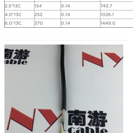
2.5*13C
154
0.14
743.7
4.0*13C
252
0.14
1026.1
6.0*13C
370
0.14
1449.0