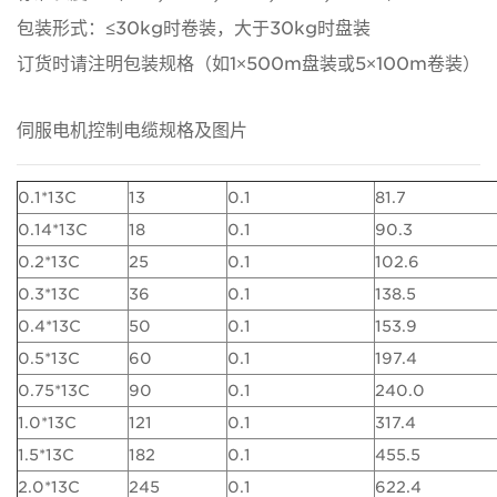
包装形式：≤30kg时卷装，大于30kg时盘装
订货时请注明包装规格（如1×500m盘装或5×100m卷装）
伺服电机控制电缆规格及图片
0.1*13C
13
0.1
81.7
0.14*13C
18
0.1
90.3
0.2*13C
25
0.1
102.6
0.3*13C
36
0.1
138.5
0.4*13C
50
0.1
153.9
0.5*13C
60
0.1
197.4
0.75*13C
90
0.1
240.0
1.0*13C
121
0.1
317.4
1.5*13C
182
0.1
455.5
2.0*13C
245
0.1
622.4