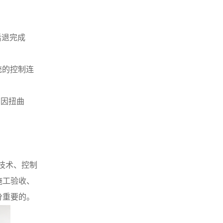
后退完成
统的控制连
中因扭曲
行技术、控制
施工验收、
分重要的。