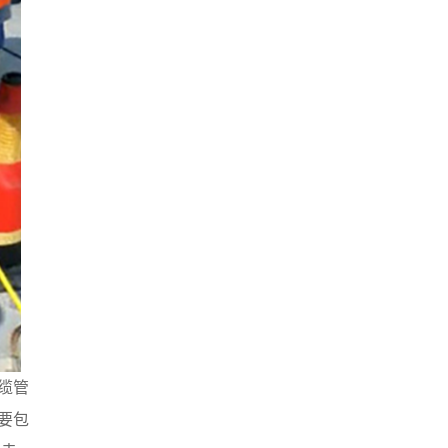
缆管
要包