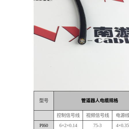
型号
管道器人电缆规格
控制信号线
视频信号线
电源
PI60
6
×2×0.14
75-3
4
×0.35