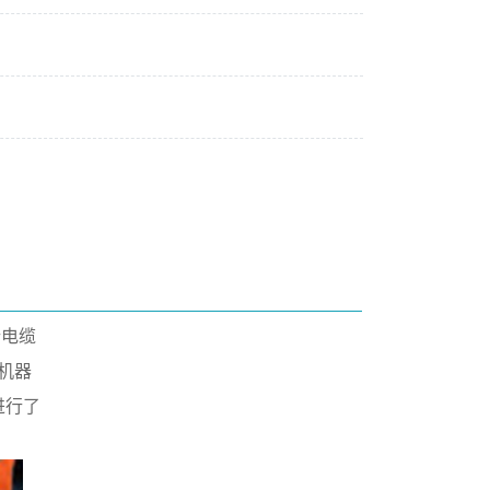
行电缆
机器
进
行了