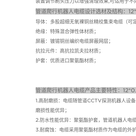
装置调节刷头压力以增强清理效果,可适用于不
管道爬行机器人电缆设计选材及结构：12*0.
导体：多股超细无氧裸铜丝精绞集束电缆（可
绝缘：特殊混合弹性体材质；
屏蔽：镀锡铜丝编织电缆屏蔽网层；
抗拉元件：高抗拉凯夫拉材质；
护套：优质进口聚氨酯材质；
管道爬行机器人电缆产品主要特性：12*0.1
1.高耐磨损：电缆随管道CCTV探测机器人
磨损性能优异；
2.防水性能优异：聚氨酯护套，管道机器人电
3.耐腐蚀：电缆采用聚氨酯材质作为电缆的外