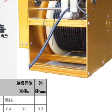
单根导体
外
直径φ
径/mm
线
地线
0.4
0.1
9.3