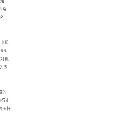
行走
内杂
大的
行电缆
法纠
还对机
的应
道的
行走;
气压杆