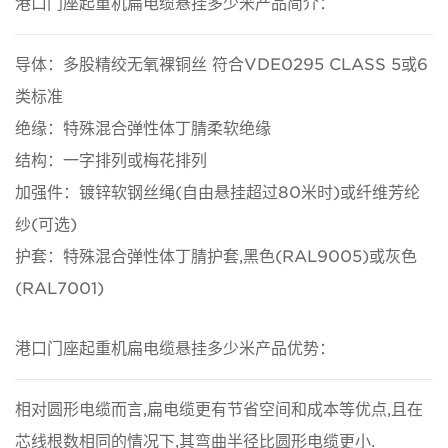
港口门座起重机扁电缆悬挂多少米产品简介：
导体：多股精绞无氧裸铜丝 符合VDE0295 CLASS 5或6
类标准
绝缘：特殊混合弹性体丁腈柔软绝缘
结构：一字排列或梅花排列
加强件：镀锌软钢丝绳(自由悬挂超过80米时)或纤维芳纶
纱(可选)
护套：特殊混合弹性体丁腈护套,黑色(RAL9005)或灰色
(RAL7001)
港口门座起重机扁电缆悬挂多少米产品优势：
相对圆形电缆而言,扁电缆更有节省空间和成本等优点,且在
芯线根数相同的情况下,其弯曲半径比圆形电缆更小.