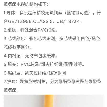
聚氨酯电缆的结构如下：
1.导体：多股超细精绞无氧铜丝（镀锡铜可选），符
合GB/T3956 CLASS 5、JB/T8734。
2.绝缘：特殊混合PVC绝缘。
3.芯线颜色：彩色芯线识别，多芯线采用白色/黑色
芯线数字区分。
4.内衬层：无纺布包裹缓冲。
5.填充：PVC芯绳/凯夫拉纤维/聚酯纱等。
6.编织层：凯夫拉纤维/镀锡铜网
7.护套：聚氨酯材料护，分为聚酯型聚氨酯与聚醚型
聚氨酯。