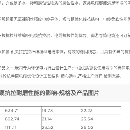
求，亦或是多水、搀和腐蚀性物质的腐蚀性水，这类电缆都能满足环境的
多股超细无氧裸铜丝精绞电缆导体，短节距优化线芯结构，电缆柔软性能
夫拉抗拉纤维编织电缆抗拉层，电缆抗拉性能优异。南游卷筒电缆还可订
双护套 凯夫拉抗拉纤维编织电缆本体，有效的稳固线芯，且具有优异的抗
品之一,我司专为环保电力行业设计生产;一根优质更长使用寿命的卷筒电缆
轮机卷筒电缆优化设计工艺结构,精心选材,严格生产流程,检测完善.
缆抗拉耐磨性能的影响-规格及产品图片
634.71
19.73
22.23
862.74
21.14
23.64
1111.11
23.52
26.02