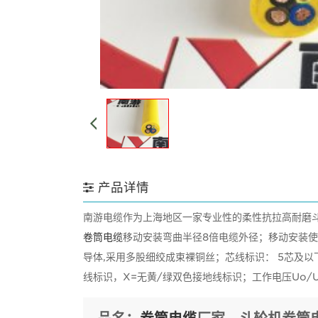
产品详情
南游电缆作为上海地区一家专业性的柔性抗拉高耐磨
卷筒电缆
移动安装弯曲半径8倍电缆外径；移动安装使用温
导体,采用多股细绞成束裸铜丝；芯线标识： 5芯及以下按
线标识，X=无黄/绿双色接地线标识；工作电压Uo/U,45