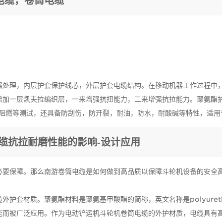
电缆，卷筒电缆
强处理，内层护套保护线芯，外层护套电缆结构。在移动机器工作过程中
增加一层凯夫拉编织层，一来增强抗扭能力，二来增强抗拉能力。聚氨酯护
，阻燃等测试，还具备防刮伤，防开裂，耐油，防水，耐酸碱等特性，适用
缆抗拉耐磨性能的影响-设计应用
必要保障。那么南游卷筒电缆是如何做到高品质以保障斗轮机设备的安全
护套材质。聚氨酯材料是聚氨基甲酸酯的简称，英文名称是polyuret
能而被广泛应用。作为电动铲运机斗轮机卷筒电缆的外护材质，电缆具有