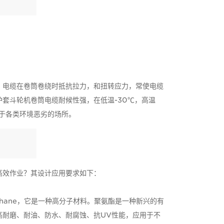
，电缆在卷筒卷绕时抵抗拉力，和扭转应力，常使电缆
套斗轮机卷筒电缆耐候性强，在低温-30℃，高温
于各类环境恶劣的场所。
高效作业？其设计应用要求如下：
hane，它是一种高分子材料。聚氨酯是一种新兴的有
高耐磨、耐油、防水、耐腐蚀、抗UV性能，应用于不