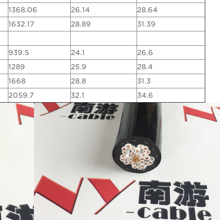
1368.06
26.14
28.64
1632.17
28.89
31.39
939.5
24.1
26.6
1289
25.9
28.4
1668
28.8
31.3
2059.7
32.1
34.6