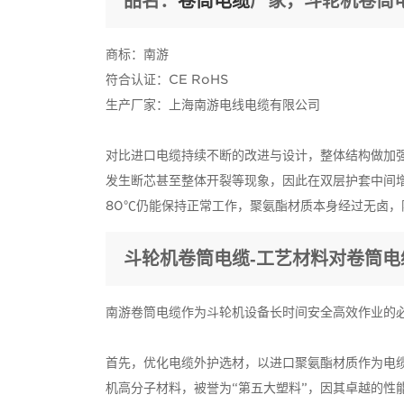
品名：
卷筒电缆
厂家，斗轮机卷筒
商标：南游
符合认证：CE RoHS
生产厂家：上海南游电线电缆有限公司
对比进口电缆持续不断的改进与设计，整体结构做加
发生断芯甚至整体开裂等现象，因此在双层护套中间
80℃仍能保持正常工作，聚氨酯材质本身经过无卤
斗轮机卷筒电缆-工艺材料对卷筒电
南游卷筒电缆作为斗轮机设备长时间安全高效作业的
首先，优化电缆外护选材，以进口聚氨酯材质作为电缆外
机高分子材料，被誉为“第五大塑料”，因其卓越的性