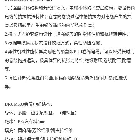
1.加强型导体结构和芳纶纤填充，电缆本体的护套层结构，增强
卷筒
电缆
的抗拉抗扭特性；在卷筒卷绕过程中抵抗拉力对电缆产生的损
害以及扭转里产生的螺旋造成的内部结构伤害；
2.挤压式内护套结构设计，增强缆芯的防滑移性能和抗扭转特性；
3.根据电缆运动状态设计绞线方式，柔性防扭成缆；
4.柔性机械性能优异高耐磨的聚氨酯PUR卷筒电缆，可以经受长时间
的卷绕拖拽运动，极具优异的抗张力特性,绝缘耐压,卷绕耐压,耐磨
等.
5.抗拉耐老化,柔性耐弯曲,耐候耐油以及防紫外线(耐开裂)性能优
异。
DRUM500卷筒电缆结构：
导体：多股一级无氧铜丝，（纯铜丝）
绝缘：PE/汽车料/pur
填充：黄麻绳/芳纶纤维/凯夫拉纤维
抗拉：镀锌钢丝绳/凯夫拉纤维编织 ①