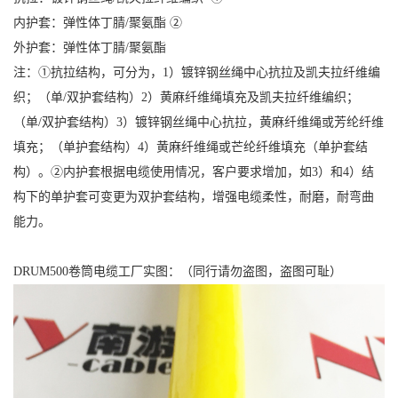
内护套：弹性体丁腈/聚氨酯 ②
外护套：弹性体丁腈/聚氨酯
注：①抗拉结构，可分为，1）镀锌钢丝绳中心抗拉及凯夫拉纤维编
织；（单/双护套结构）2）黄麻纤维绳填充及凯夫拉纤维编织；
（单/双护套结构）3）镀锌钢丝绳中心抗拉，黄麻纤维绳或芳纶纤维
填充；（单护套结构）4）黄麻纤维绳或芒纶纤维填充（单护套结
构）。②内护套根据电缆使用情况，客户要求增加，如3）和4）结
构下的单护套可变更为双护套结构，增强电缆柔性，耐磨，耐弯曲
能力。
DRUM500卷筒电缆工厂实图：（同行请勿盗图，盗图可耻）