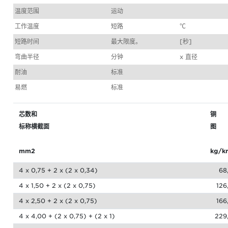
温度范围
运动
工作温度
短路
℃
短路时间
最大限度。
[秒]
弯曲半径
分钟
x 直径
耐油
标准
易燃
标准
芯数和
铜
标称横截面
图
mm2
kg/k
4 x 0,75 + 2 x (2 x 0,34)
68
4 x 1,50 + 2 x (2 x 0,75)
126
4 x 2,50 + 2 x (2 x 0,75)
166
4 x 4,00 + (2 x 0,75) + (2 x 1)
229