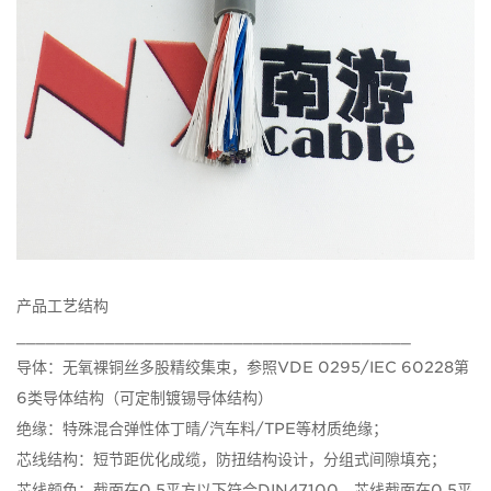
产品工艺结构
________________________________________
导体：无氧裸铜丝多股精绞集束，参照VDE 0295/IEC 60228第
6类导体结构（可定制镀锡导体结构）
绝缘：特殊混合弹性体丁晴/汽车料/TPE等材质绝缘；
芯线结构：短节距优化成缆，防扭结构设计，分组式间隙填充；
芯线颜色：截面在0.5平方以下符合DIN47100，芯线截面在0.5平