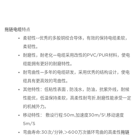
拖链电缆
特点
柔韧性--优秀的多股铜绞合导体，有效的保持电缆柔软，
柔韧性。
耐磨性，耐老化—电缆采用改性的PVC/PUR材料，使电
缆能拥有更好的耐磨特性。
耐弯曲性—多年的电缆研发，采用优秀的结构设计，使电
缆具有更高效的弯曲性。
其他特性：低粘性表面 , 防浅水，防油，抗紫外线，耐候
性能优，低温保持柔软，高柔性耐弯折,耐磨性能承受一定
的机械外力。
移动特性： 敷设行程:50m,加速度30m/S²,移动速度
5m/S
弯曲寿命:30次/分钟,＞600万次循环弯曲的高柔性
拖链