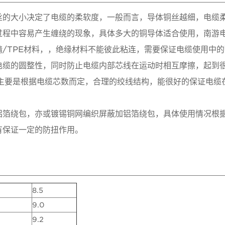
丝的大小决定了电缆的柔软度，一般而言，导体铜丝越细，电缆
过程中容易产生缠绕的现象，具体多大的铜导体适合使用，南游
/TPE材料，，绝缘材料不能彼此粘连，需要保证电缆使用中
电缆的圆整性，同时防止电缆内部芯线在运动时相互摩擦，起到
，主要是根据电缆芯数而定，合理的绞线结构，能很好的保证电缆
铝箔绕包，亦或镀锡铜网编织屏蔽加铝箔绕包，具体使用情况根
有保证一定的防扭作用。
8.5
9.0
9.2