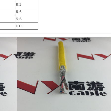
9.2
9.6
9.6
10.1