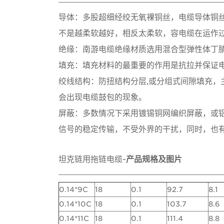
导体：多股超细经绞无氧裸铜丝，电缆导体铜
不是越柔软越好，相反太柔软，容电缆在运作
绝缘：南游电缆绝缘材质选用混合型弹性体丁腈
填充：填充材料的最重要的作用是抗拉并保证
绞线结构：防扭结构分层,或分组式间隙填充
会出现电缆鼓包的现象。
屏蔽：多数情况下采用镀锡铜网编织屏蔽，或
信号的稳定传输，不受外界的干扰，同时，也
坦克链用拖链电缆-
产品规格及图片
0.14*9C
18
0.1
92.7
8.1
0.14*10C
18
0.1
103.7
8.6
0.14*11C
18
0.1
111.4
8.8