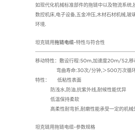
如现代化机械标准部件的拖链中以及物流系统,操
数控机床,电子设备,五金冲压,木材石材机械,玻
环境.
坦克链用
拖链电缆
-特性与符合性
移动特性：敷设行程:50m,加速度20m/S2,移
弯曲寿命:30次/分钟,＞500万次循环
特性： 低粘性表面
防浅水,防油,抗紫外线,耐候性能优异
低温保持柔软
高柔性耐弯折,耐磨性能承受一定的机械
坦克链用拖链电缆-参数规格