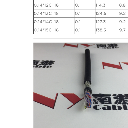
0.14*12C
18
0.1
114.3
8.8
0.14*13C
18
0.1
124.5
9.2
0.14*14C
18
0.1
127.3
9.2
0.14*15C
18
0.1
138.5
9.7