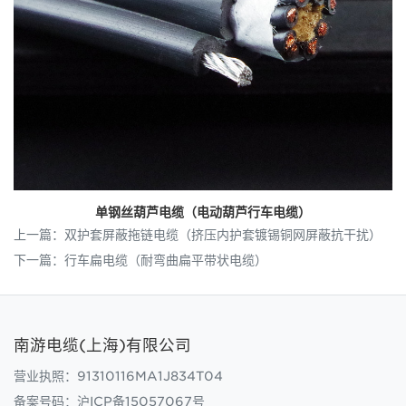
单钢丝葫芦电缆（电动葫芦行车电缆）
上一篇：
双护套屏蔽拖链电缆（挤压内护套镀锡铜网屏蔽抗干扰）
下一篇：
行车扁电缆（耐弯曲扁平带状电缆）
南游电缆(上海)有限公司
营业执照：91310116MA1J834T04
备案号码：
沪ICP备15057067号