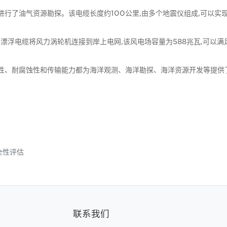
电缆进行了油气资源勘探。该电缆长度约100公里,由多个地震仪组成,可以
用了漂浮电缆将风力涡轮机连接到岸上电网,该风电场容量为588兆瓦,可以
韧性、耐腐蚀性和传输能力都为海洋观测、海洋勘探、海洋资源开发等提供
全性评估
联系我们