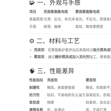
🧩 一、外观与手感
项目
亮面聚氨酯电缆
雾面聚氨酯电缆
表面质感
光滑、反光、有光泽
哑光、不反光、质感柔
手感
顺滑、偏硬
柔软、略有摩擦感
⚙️ 二、材料与工艺
亮面型
：在聚氨酯护套挤出后表面经过
抛光模具或
雾面型
：通过
磨砂模具或加入消光剂
加工，使表面
🧠 三、性能差异
性能指标
亮面型
雾面型
耐磨性
略高，表面更致密
略低，但差距不
防污性
较好，不易吸附灰尘油污
容易挂灰，但易
柔软度
稍硬
较柔软，适合反
摩擦系数
低，易滑动
高，不易打滑