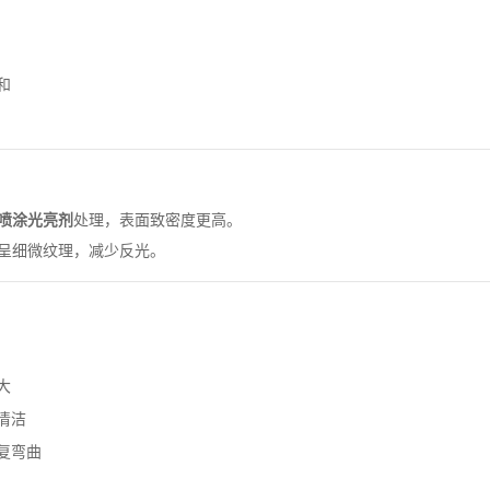
和
喷涂光亮剂
处理，表面致密度更高。
呈细微纹理，减少反光。
大
清洁
复弯曲